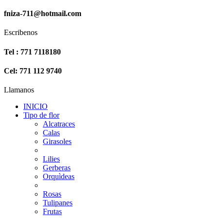
fniza-711@hotmail.com
Escribenos
Tel : 771 7118180
Cel: 771 112 9740
Llamanos
INICIO
Tipo de flor
Alcatraces
Calas
Girasoles
Lilies
Gerberas
Orquìdeas
Rosas
Tulipanes
Frutas