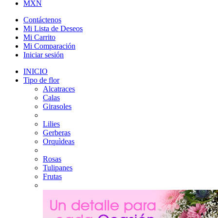
MXN
Contáctenos
Mi Lista de Deseos
Mi Carrito
Mi Comparación
Iniciar sesión
INICIO
Tipo de flor
Alcatraces
Calas
Girasoles
Lilies
Gerberas
Orquìdeas
Rosas
Tulipanes
Frutas