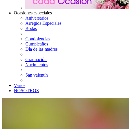
Ocasiones especiales
Aniversarios
Arreglos Especiales
Bodas
Condolencias
Cumpleaños
Día de las madres
Graduación
Nacimientos
San valentín
Varios
NOSOTROS