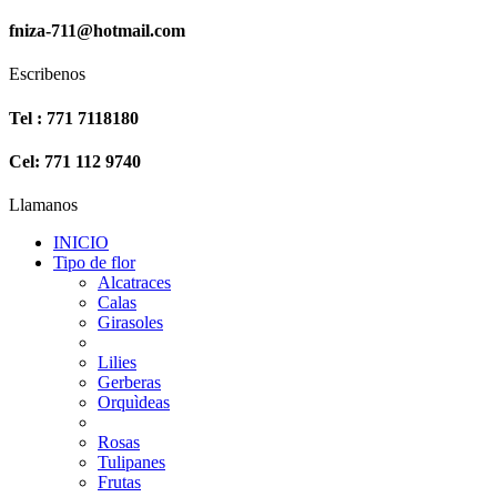
fniza-711@hotmail.com
Escribenos
Tel : 771 7118180
Cel: 771 112 9740
Llamanos
INICIO
Tipo de flor
Alcatraces
Calas
Girasoles
Lilies
Gerberas
Orquìdeas
Rosas
Tulipanes
Frutas