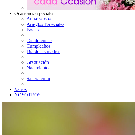
Ocasiones especiales
Aniversarios
Arreglos Especiales
Bodas
Condolencias
Cumpleaños
Día de las madres
Graduación
Nacimientos
San valentín
Varios
NOSOTROS