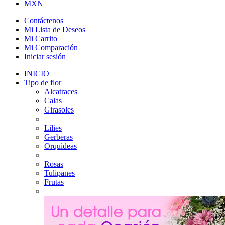
MXN
Contáctenos
Mi Lista de Deseos
Mi Carrito
Mi Comparación
Iniciar sesión
INICIO
Tipo de flor
Alcatraces
Calas
Girasoles
Lilies
Gerberas
Orquìdeas
Rosas
Tulipanes
Frutas