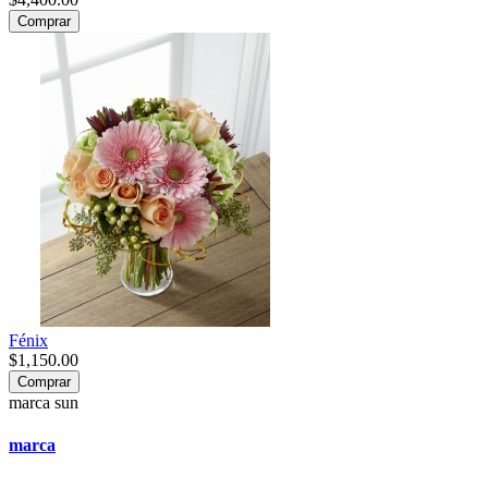
Comprar
Fénix
$1,150.00
Comprar
marca sun
marca