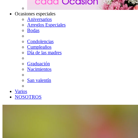
Ocasiones especiales
Aniversarios
Arreglos Especiales
Bodas
Condolencias
Cumpleaños
Día de las madres
Graduación
Nacimientos
San valentín
Varios
NOSOTROS