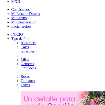
MXN
Contáctenos
Mi Lista de Deseos
Mi Carrito
Mi Comparación
Iniciar sesión
INICIO
Tipo de flor
Alcatraces
Calas
Girasoles
Lilies
Gerberas
Orquìdeas
Rosas
Tulipanes
Frutas