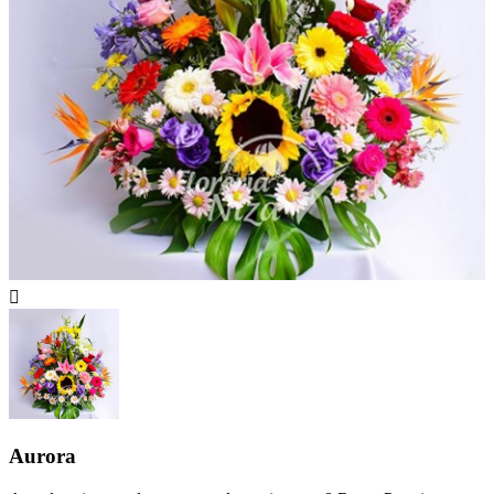

Aurora